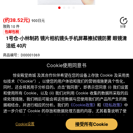
(约38.52元)
900日元
限购 10 件
分享
包邮包税
1号仓-小林制药 镜片相机镜头手机屏幕擦拭镜防雾 眼镜清
洁纸 40片
商品编号：D00001069
JAN：4987072027820
Cookie使用同意书
注册会员享受更多优惠
立即加入
惊安殿堂商城 及其合作伙伴希望在您的设备上存放 Cookie 及采用类
似技术（“Cookie”），以使您的用户体验和我们的营销措施更具个性化，
同时，还会将其用于分析目的。点击“我同意”，即表示您同意 (i) 我们设置
服务
海外直邮
正品保障
品种丰富
TOP
和使用所有 Cookie，以及 (ii) 我们对利用 Cookie 收集的数据所采取的后
发货仓库
日本直邮 1号仓库
续处理措施，我们稍后可能会将这些数据与您使用我们的产品所产生的数
据相结合，并进行相应的分析。我们的
《Cookie政策》
和
《隐私政策》
中
导航
进一步介绍了 Cookie 的存放和数据处理方面的内容，尤其着重说明了使
用 Cookie 的确切目的、第三方接收人及 Cookie 的存储时效等。如果您
商品详情
用户评价
要使用自己的偏好设置，请随时在 Cookie 设置中调整 Cookie 的存放。
接受所有Cookie
加入购物车
Cookie设置
【相关参数】