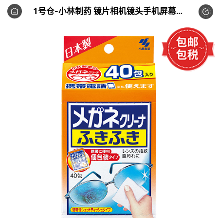
1号仓-小林制药 镜片相机镜头手机屏幕擦拭镜防雾 眼镜清洁纸 40片